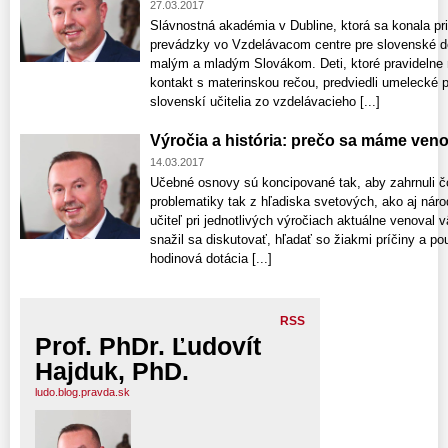
27.03.2017
Slávnostná akadémia v Dubline, ktorá sa konala pri 
prevádzky vo Vzdelávacom centre pre slovenské det
malým a mladým Slovákom. Deti, ktoré pravidelne n
kontakt s materinskou rečou, predviedli umelecké
slovenskí učitelia zo vzdelávacieho [...]
Výročia a história: prečo sa máme ven
14.03.2017
Učebné osnovy sú koncipované tak, aby zahrnuli čo
problematiky tak z hľadiska svetových, ako aj nár
učiteľ pri jednotlivých výročiach aktuálne venova
snažil sa diskutovať, hľadať so žiakmi príčiny a 
hodinová dotácia [...]
RSS
Prof. PhDr. Ľudovít
Hajduk, PhD.
ludo.blog.pravda.sk