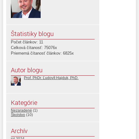
Štatistiky blogu
Počet článkov: 11
Celková čítanosť: 75076x
Priemerná čítanosť článkov: 6825x
Autor blogu
Prof. PhDr. Ľudovít Hajduk, PhD.
Kategórie
Nezaradené
(1)
Školstvo
(10)
Archív
júl 2024