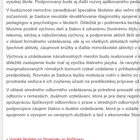
vysokej škole. Podporovaný bude aj ďalší rozvoj aplikovaného pe
V budúcnosti nemožno zanedbávať špeciálne školstvo ako veľmi citli
súčasnosti, je žiadúce neustále skvalitňovanie diagnostiky spojené
pedagógov a psychológov v školách. Dôležitá je i podmienka bezbar
Musíme posilniť výchovu detí a žiakov k zdravému životnému štýlu 
telesnej, etickej a náboženskej výchovy, a podporenie aktivít škôl s
v oblasti formálneho vzdelávania, ale aj vo všetkých aktivitách nefo
športové aktivity, záujmové krúžky a ďalšie mimoškolské aktivity) v s
Výchova a vzdelávanie národnostných menšín budú realizované v i
dôležité zastúpenie bude mať aj výučba štátneho jazyka. Je nevyh
marginalizovaných rómskych komunít získať vzdelanie s prihliadnut
predpoklady. Rovnako je žiaduca lepšia motivácia rodín s deťmi z
prostredia vedúca k ich zvýšenej účasti na predškolskej príprave už
V oblasti stredného odborného vzdelávania je potrebné presadiť vz
odborov v remeslách, duálnom vzdelávaní, ktoré je pre daný región
spoluprácou špičkových odborníkov z praxe v stredných odborných š
podporujúce záujem žiakov o duálne vzdelávanie, ktoré je v súlade
spojenom s vývojom vo verejných službách a tiež v ekonomike Slov
«
Vysoké školstvo na Slovensku so špičkovou