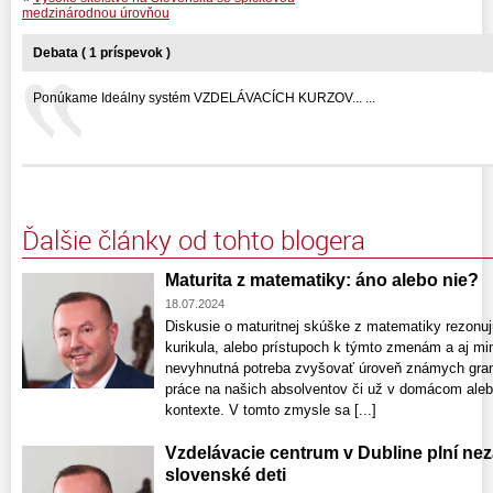
medzinárodnou úrovňou
Debata ( 1 príspevok )
Ponúkame Ideálny systém VZDELÁVACÍCH KURZOV... ...
Ďalšie články od tohto blogera
Maturita z matematiky: áno alebo nie?
18.07.2024
Diskusie o maturitnej skúške z matematiky rezonu
kurikula, alebo prístupoch k týmto zmenám a aj mi
nevyhnutná potreba zvyšovať úroveň známych gramo
práce na našich absolventov či už v domácom ale
kontexte. V tomto zmysle sa [...]
Vzdelávacie centrum v Dubline plní nez
slovenské deti