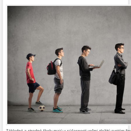
Základné a stredné školy majú v súčasnosti veľmi zložitý systém fin