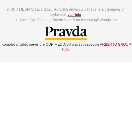
© OUR MEDIA SR a. s. 2026. Autorské práva sú vyhradené a vykonáva ich
vydavateľ,
viac info
.
Blogovací systém Blog.Pravda.sk beží na technológií Wordpress.
Kompletný video servis pre OUR MEDIA SR a.s. zabezpečuje
ARBERTO GROUP
s.r.o.
.