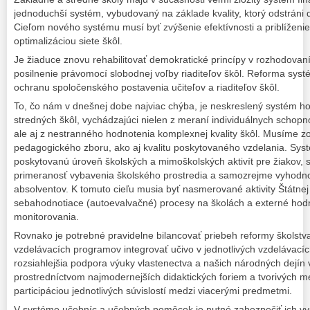
jednoduchší systém, vybudovaný na základe kvality, ktorý odstráni
Cieľom nového systému musí byť zvýšenie efektívnosti a priblíženie 
optimalizáciou siete škôl.
Je žiaduce znovu rehabilitovať demokratické princípy v rozhodovan
posilnenie právomocí slobodnej voľby riaditeľov škôl. Reforma sys
ochranu spoločenského postavenia učiteľov a riaditeľov škôl.
To, čo nám v dnešnej dobe najviac chýba, je neskreslený systém ho
stredných škôl, vychádzajúci nielen z meraní individuálnych schopno
ale aj z nestranného hodnotenia komplexnej kvality škôl. Musíme z
pedagogického zboru, ako aj kvalitu poskytovaného vzdelania. Sys
poskytovanú úroveň školských a mimoškolských aktivít pre žiakov, 
primeranosť vybavenia školského prostredia a samozrejme vyhodnoc
absolventov. K tomuto cieľu musia byť nasmerované aktivity Štátnej 
sebahodnotiace (autoevalvačné) procesy na školách a externé hod
monitorovania.
Rovnako je potrebné pravidelne bilancovať priebeh reformy školstv
vzdelávacích programov integrovať učivo v jednotlivých vzdelávacích 
rozsiahlejšia podpora výuky vlastenectva a našich národných dejín
prostredníctvom najmodernejších didaktických foriem a tvorivých m
participáciou jednotlivých súvislostí medzi viacerými predmetmi.
V systéme učebníc a učebných pomôcok je nutné zabezpečiť ich vyššiu