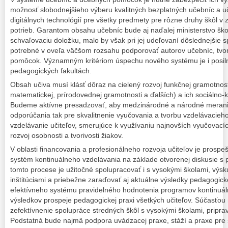
možnosť slobodnejšieho výberu kvalitných bezplatných učebníc a 
digitálnych technológií pre všetky predmety pre rôzne druhy škôl v z
potrieb. Garantom obsahu učebníc bude aj naďalej ministerstvo škol
schvaľovaciu doložku, malo by však pri jej udeľovaní dôslednejšie s
potrebné v oveľa väčšom rozsahu podporovať autorov učebníc, tvo
pomôcok. Významným kritériom úspechu nového systému je i posilne
pedagogických fakultách.
Obsah učiva musí klásť dôraz na cielený rozvoj funkčnej gramotnosti
matematickej, prírodovednej gramotnosti a ďalších) a ich sociálno
Budeme aktívne presadzovať, aby medzinárodné a národné merania p
odporúčania tak pre skvalitnenie vyučovania a tvorbu vzdelávacieho
vzdelávanie učiteľov, smerujúce k využívaniu najnovších vyučovací
rozvoj osobnosti a tvorivosti žiakov.
V oblasti financovania a profesionálneho rozvoja učiteľov je prospeš
systém kontinuálneho vzdelávania na základe otvorenej diskusie s
tomto procese je užitočné spolupracovať i s vysokými školami, vý
inštitúciami a priebežne zaraďovať aj aktuálne výsledky pedagogic
efektívneho systému pravidelného hodnotenia programov kontinuál
výsledkov prospeje pedagogickej praxi všetkých učiteľov. Súčasťou
zefektívnenie spolupráce stredných škôl s vysokými školami, priprav
Podstatná bude najmä podpora uvádzacej praxe, stáží a praxe pre 