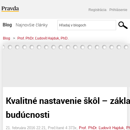
Registrácia
Prihlásenie
Blog
Najnovšie články
Najčítanejšie články
Blog
>
Prof. PhDr. Ľudovít Hajduk, PhD.
Najkomentovanejšie články
>
Kvalitné nastavenie škôl – základný pilier budúcnosti
Zoznam blogov
Komerčné blogy
Kvalitné nastavenie škôl – zákla
budúcnosti
21. februára 2016 22:21
, Prečítané 4 373x,
Prof. PhDr. Ľudovít Hajduk, P